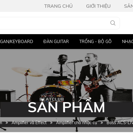
TRANG CHỦ
GIỚI THIỆU
SẢ
ITAR
TRỐNG - BỘ GÕ
NHẠC CỤ KHÁC
THIẾT BỊ ÂM
SẢN PHẨM
m
Amplifier và Effect
Amplifier cho nhạc cụ
Boss ACS-LIV