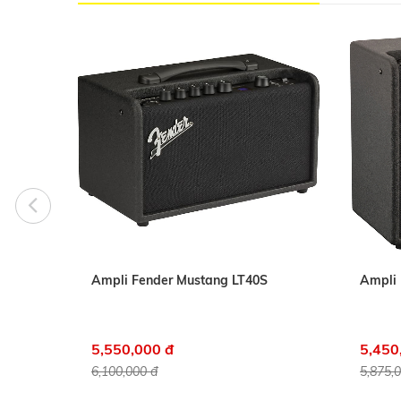
-30
Ampli Fender Mustang LT40S
Ampli 
5,550,000 đ
5,450
6,100,000 đ
5,875,