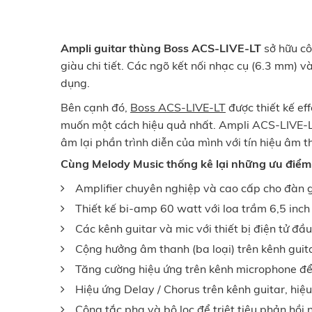
Ampli guitar thùng Boss ACS-LIVE-LT
sở hữu cô
giàu chi tiết. Các ngõ kết nối nhạc cụ (6.3 mm) 
dụng.
Bên cạnh đó,
Boss ACS-LIVE-LT
được thiết kế eff
muốn một cách hiệu quả nhất. Ampli ACS-LIVE-L
âm lại phần trình diễn của mình với tín hiệu âm 
Cùng Melody Music thống kê lại những ưu điểm 
Amplifier chuyên nghiệp và cao cấp cho đàn g
Thiết kế bi-amp 60 watt với loa trầm 6,5 inch
Các kênh guitar và mic với thiết bị điện tử đầ
Cộng hưởng âm thanh (ba loại) trên kênh guita
Tăng cường hiệu ứng trên kênh microphone để 
Hiệu ứng Delay / Chorus trên kênh guitar, hiệ
Công tắc pha và bộ lọc để triệt tiêu phản hồi