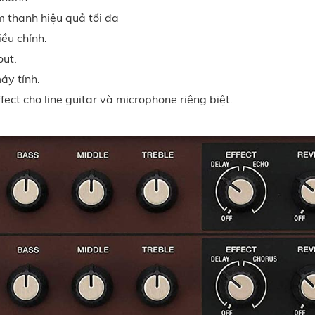
m thanh hiệu quả tối đa
ều chỉnh.
out.
áy tính.
fect cho line guitar và microphone riêng biệt.