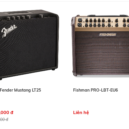
Fender Mustang LT25
Fishman PRO-LBT-EU6
,000 đ
Liên hệ
000 đ