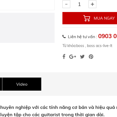
MUA NGAY
0903 0
Liên hệ tư vấn :
Từ khóa:
boss
,
boss acs-live-lt
Video
huyên nghiệp với các tính năng cơ bản và hiệu quả n
luyện tập cho các guitarist trong thời gian dài.