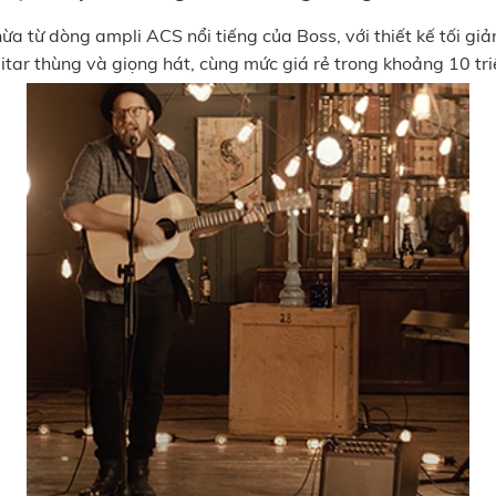
ừa từ dòng ampli ACS nổi tiếng của Boss, với thiết kế tối gi
itar thùng và giọng hát, cùng mức giá rẻ trong khoảng 10 tri