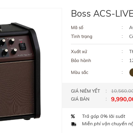
Boss ACS-LIVE
Mã số
A
Tình trạng
C
Xuất xứ
T
Bảo hành
1
Màu sắc
10,560,0
GIÁ NIÊM YẾT
9,990,0
GIÁ BÁN
Trả góp 0% lãi suất
Miễn phí vận chuyển nội