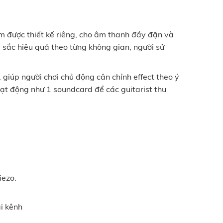
m được thiết kế riêng, cho âm thanh đầy đặn và
m sắc hiệu quả theo từng không gian, người sử
, giúp người chơi chủ động cân chỉnh effect theo ý
t động như 1 soundcard để các guitarist thu
iezo.
ai kênh