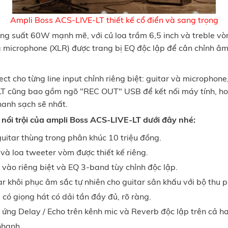
Ampli Boss ACS-LIVE-LT thiết kế cổ điển và sang trọng
ng suất 60W mạnh mẽ, với củ loa trầm 6,5 inch và treble vò
và microphone (XLR) được trang bị EQ độc lập để cân chỉnh â
ect cho từng line input chỉnh riêng biệt: guitar và microphone
T cũng bao gồm ngõ "REC OUT" USB để kết nối máy tính, hoạ
thanh sạch sẽ nhất.
nổi trội của ampli Boss ACS-LIVE-LT dưới đây nhé:
uitar thùng trong phân khúc 10 triệu đồng.
 và loa tweeter vòm được thiết kế riêng.
u vào riêng biệt và EQ 3-band tùy chỉnh độc lập.
r khôi phục âm sắc tự nhiên cho guitar sân khấu với bộ thu p
có giọng hát có dải tần đầy đủ, rõ ràng.
u ứng Delay / Echo trên kênh mic và Reverb độc lập trên cả h
 nhanh