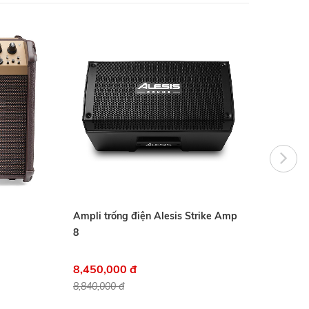
Ampli trống điện Alesis Strike Amp
Ampli
8
SIMO
8,450,000 đ
31,0
8,840,000 đ