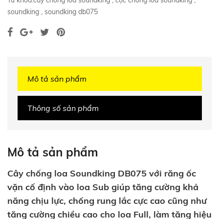
Từ khóa:
cây chống loa soundking
,
cọc chống loa soundking
,
soundking
,
soundking db075
Mô tả sản phẩm
Thông số sản phẩm
Mô tả sản phẩm
Cây chống loa Soundking DB075 với răng ốc
vặn cố định vào loa Sub giúp tăng cường khả
năng chịu lực, chống rung lắc cực cao cũng như
tăng cường chiều cao cho loa Full, làm tăng hiệu