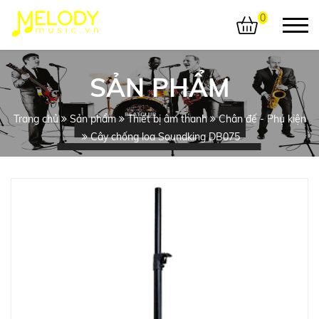
0
SẢN PHẨM
Trang chủ
Sản phẩm
Thiết bị âm thanh
Chân đế - Phụ kiện
Cây chống loa Soundking DB075