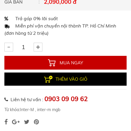
2,090,000 đ
GIÁ BÁN
Trả góp 0% lãi suất
Miễn phí vận chuyển nội thành TP. Hồ Chí Minh
(đơn hàng từ 2 triệu)
MUA NGAY
THÊM VÀO GIỎ
0903 09 09 62
Liên hệ tư vấn :
Từ khóa:
Inter-M
,
inter-m mgb