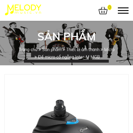
0
SẢN PHẨM
Trang chủ
Sản phẩm
Thiết bị âm thanh
Micro
Đế micro cổ ngỗng Inter-M MGB