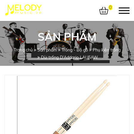
0
SẢN PHẨM
Trang chủ
Sản phẩm
Trống - Bộ gõ
Phụ kiện trống
Dùi trống D'Addario LAU5AW