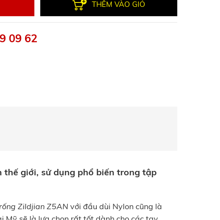
THÊM VÀO GIỎ
9 09 62
 thế giới, sử dụng phổ biến trong tập
trống Zildjian Z5AN
với đầu dùi Nylon cũng là
 Mỹ sẽ là lựa chọn rất tốt dành cho các tay