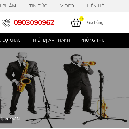
N PHẨM
TIN TỨC
VIDEO
LIÊN HỆ
0
0903090962
Giỏ hàng
IẾT BỊ ÂM THANH
PHÒNG THU STUDIO
ĐÀN PIANO ĐIỆN
ldjian Z5AN