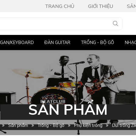
TRANG CHỦ
GIỚI THIỆU
SẢ
ĐÀN GUITAR
TRỐNG - BỘ GÕ
NHẠC CỤ KHÁC
TH
SẢN PHẨM
Sản phẩm
Trống - Bộ gõ
Phụ kiện trống
Dùi trống Zi