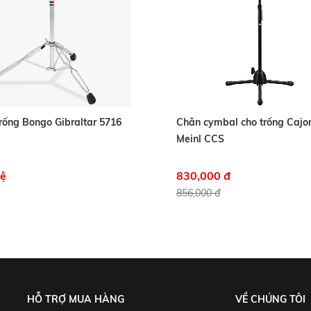
rống Bongo Gibraltar 5716
Chân cymbal cho trống Cajon
Meinl CCS
hệ
830,000 đ
856,000 đ
HỖ TRỢ MUA HÀNG
VỀ CHÚNG TÔI