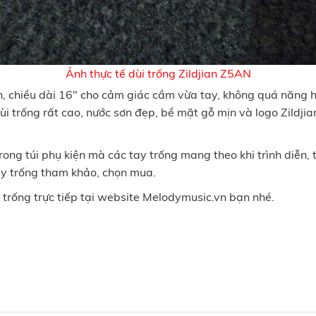
Ảnh thực tế dùi trống Zildjian Z5AN
n, chiều dài 16" cho cảm giác cầm vừa tay, không quá năng h
trống rất cao, nước sơn đẹp, bề mặt gỗ mịn và logo Zildjian i
rong túi phụ kiện mà các tay trống mang theo khi trình diễn,
ay trống tham khảo, chọn mua.
 trống trực tiếp tại website Melodymusic.vn bạn nhé.