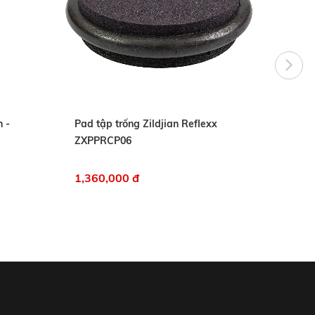
 -
Pad tập trống Zildjian Reflexx
Chân 
ZXPPRCP06
1,360,000 đ
2,960