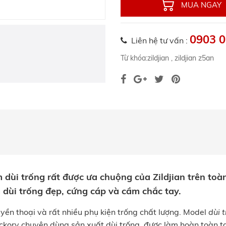
MUA NGAY
0903 0
Liên hệ tư vấn :
Từ khóa:
zildjian
,
zildjian z5an
dùi trống rất được ưa chuộng của Zildjian trên toàn
m dùi trống đẹp, cứng cáp và cầm chắc tay.
uyền thoại và rất nhiều phụ kiện trống chất lượng. Model
dùi 
ckory chuyên dùng sản xuất dùi trống, được làm hoàn toàn tại