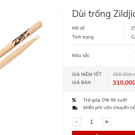
Dùi trống Zild
Mã số
Z
Tình trạng
C
Màu sắc
350,000 
GIÁ NIÊM YẾT
310,000
GIÁ BÁN
Trả góp 0% lãi suất
Miễn phí vận chuyển nội