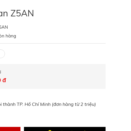
jian Z5AN
5AN
òn hàng
đ
 đ
 thành TP. Hồ Chí Minh (đơn hàng từ 2 triệu)