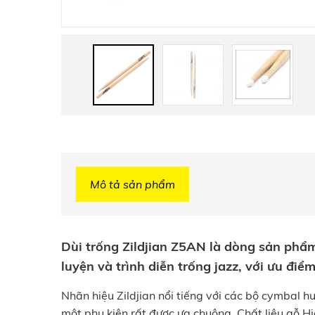
Mô tả sản phẩm
Dùi trống Zildjian Z5AN là dòng sản phẩm 
luyện và trình diễn trống jazz, với ưu điể
Nhãn hiệu Zildjian nổi tiếng với các bộ cymbal h
một phụ kiện rất được ưa chuộng. Chất liệu gỗ Hi