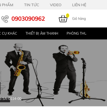
N PHẨM
TIN TỨC
VIDEO
LIÊN HỆ
0
0903090962
Giỏ hàng
 CỤ KHÁC
THIẾT BỊ ÂM THANH
PHÒNG THU STUDIO
o SA-0114-00