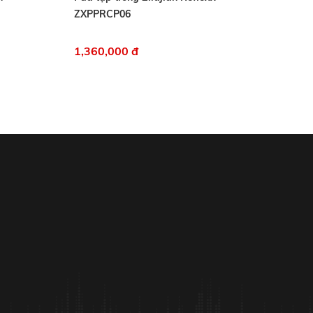
ZXPPRCP06
1,360,000 đ
2,960