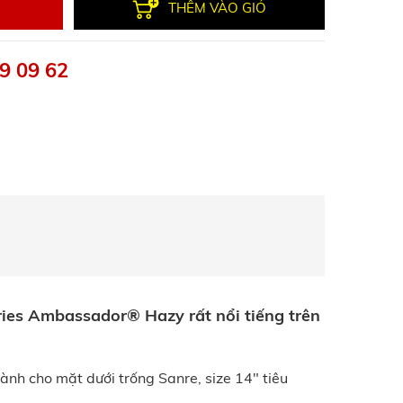
THÊM VÀO GIỎ
9 09 62
ries Ambassador® Hazy rất nổi tiếng trên
dành cho mặt dưới trống Sanre, size 14" tiêu