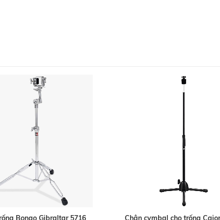
rống Bongo Gibraltar 5716
Chân cymbal cho trống Cajon