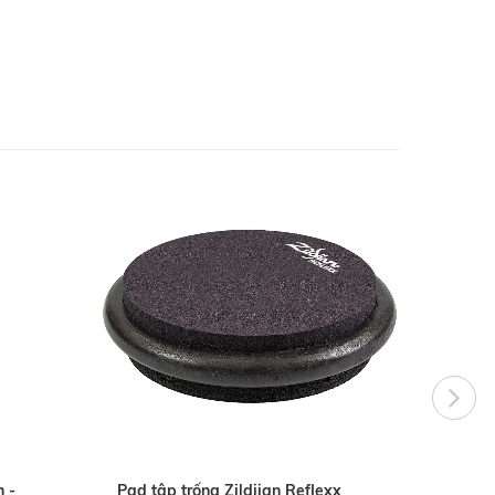
 -
Pad tập trống Zildjian Reflexx
Chân 