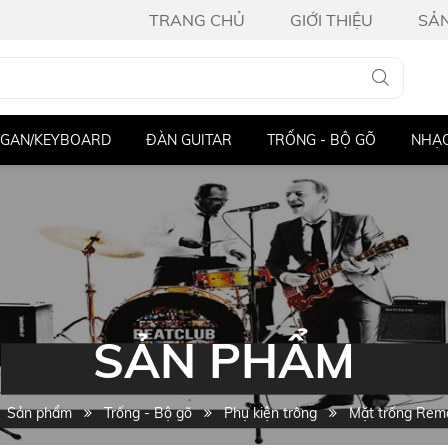
TRANG CHỦ
GIỚI THIỆU
SẢ
GAN/KEYBOARD
ĐÀN GUITAR
TRỐNG - BỘ GÕ
NHẠC
SẢN PHẨM
Sản phẩm
Trống - Bộ gõ
Phụ kiện trống
Mặt trống Rem