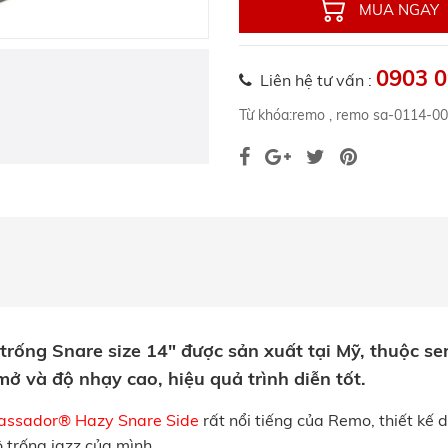
MUA NGAY
0903 0
Liên hệ tư vấn :
Từ khóa:
remo
,
remo sa-0114-00
rống Snare size 14" được sản xuất tại Mỹ, thuộc se
ở và độ nhạy cao, hiệu quả trình diễn tốt.
ssador® Hazy Snare Side
rất nổi tiếng của Remo, thiết kế 
ộ trống jazz của mình.