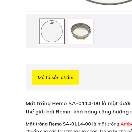
Mô tả sản phẩm
Mặt trống Remo SA-0114-00 là mặt dưới t
thế giới bởi Remo: khả năng cộng hưởng m
Mặt trống Remo SA-0114-00
là mặt trống
Amba
chuẩn cho các tay trống lựa chọn, trang bị cho b