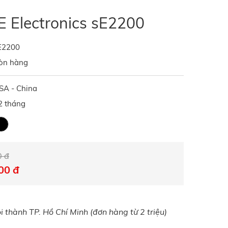
E Electronics sE2200
E2200
òn hàng
SA - China
2 tháng
0 đ
00 đ
 thành TP. Hồ Chí Minh (đơn hàng từ 2 triệu)