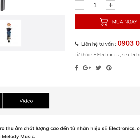
MUA NGAY
0903 0
Liên hệ tư vấn :
Từ khóa:
sE Electronics
,
se elect
Video
o thu âm chất lượng cao đến từ nhãn hiệu sE Electronics, có 
i Melody Music.