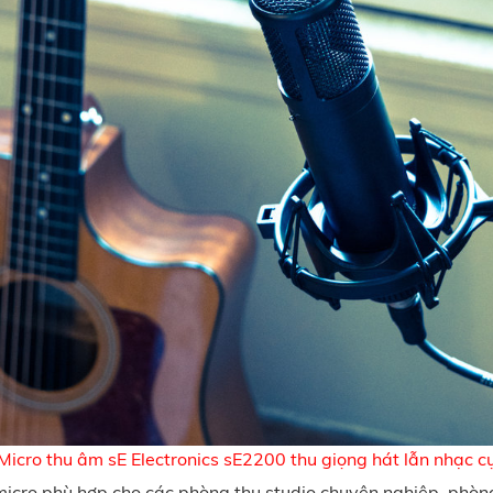
Micro thu âm sE Electronics sE2200 thu giọng hát lẫn nhạc c
micro phù hợp cho các phòng thu studio chuyên nghiệp, phòng