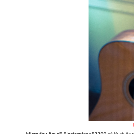
Micro thu âm sE Electronics sE2200
sẽ là chiếc 