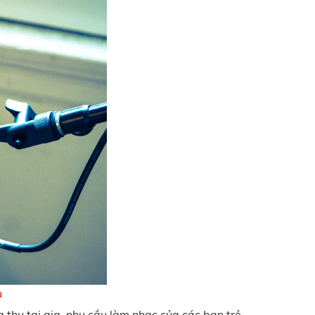
ụ
 thu tại gia, nhu cầu làm nhạc của các bạn trẻ