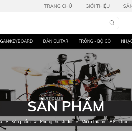
TRANG CHỦ
GIỚI THIỆU
SẢ
ITAR
TRỐNG - BỘ GÕ
NHẠC CỤ KHÁC
THIẾT BỊ ÂM
SẢN PHẨM
ủ
Sản phẩm
Phòng thu studio
Micro thu âm sE Electroni