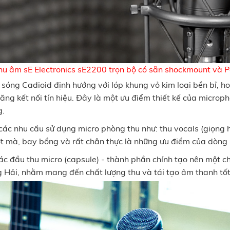
hu âm sE Electronics sE2200 trọn bộ có sẵn shockmount và Po
 sóng Cadioid định hướng với lóp khung vỏ kim loại bền bỉ, 
ng kết nối tín hiệu. Đây là một ưu điểm thiết kế của microph
g.
ác nhu cầu sử dụng micro phòng thu như: thu vocals (giọng hát
ượt mà, bay bổng và rất chân thực là những ưu điểm của dòng
ác đầu thu micro (capsule) - thành phần chính tạo nên một ch
 Hải, nhằm mang đến chất lượng thu và tái tạo âm thanh tốt