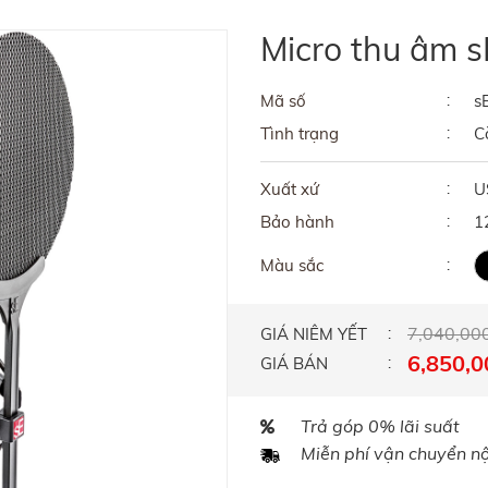
Micro thu âm s
Mã số
s
Tình trạng
C
Xuất xứ
U
Bảo hành
1
Màu sắc
7,040,00
GIÁ NIÊM YẾT
6,850,0
GIÁ BÁN
Trả góp 0% lãi suất
Miễn phí vận chuyển nội