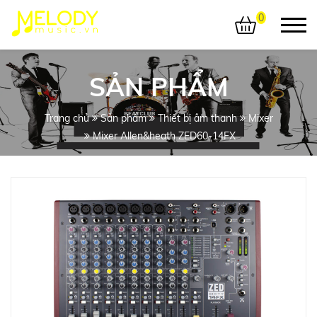
0
SẢN PHẨM
Trang chủ
Sản phẩm
Thiết bị âm thanh
Mixer
Mixer Allen&heath ZED60-14FX