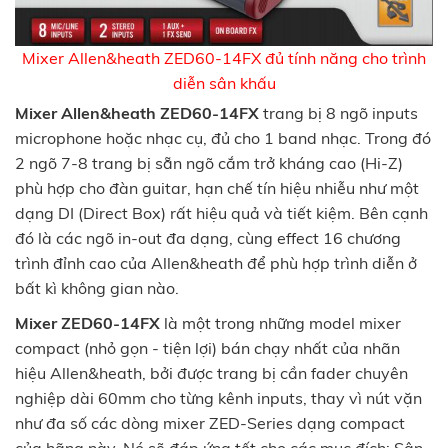
Mixer Allen&heath ZED60-14FX đủ tính năng cho trình
diễn sân khấu
Mixer Allen&heath ZED60-14FX
trang bị 8 ngõ inputs
microphone hoặc nhạc cụ, đủ cho 1 band nhạc. Trong đó
2 ngõ 7-8 trang bị sẵn ngõ cắm trở kháng cao (Hi-Z)
phù hợp cho đàn guitar, hạn chế tín hiệu nhiễu như một
dạng DI (Direct Box) rất hiệu quả và tiết kiệm. Bên cạnh
đó là các ngõ in-out đa dạng, cùng effect 16 chương
trình đỉnh cao của Allen&heath để phù hợp trình diễn ở
bất kì không gian nào.
Mixer ZED60-14FX
là một trong những model mixer
compact (nhỏ gọn - tiện lợi) bán chạy nhất của nhãn
hiệu Allen&heath, bởi được trang bị cần fader chuyên
nghiệp dài 60mm cho từng kênh inputs, thay vì nút vặn
như đa số các dòng mixer ZED-Series dạng compact
của hãng này. Nó sẽ đáp ứng tốt cho các mục đích: Sân