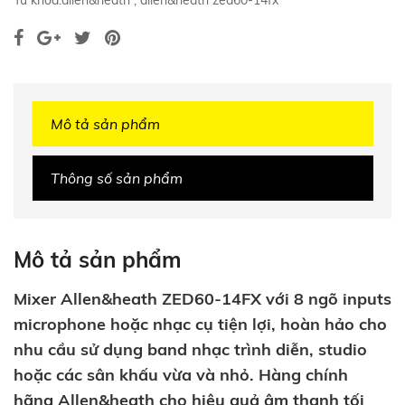
Từ khóa:
allen&heath
,
allen&heath zed60-14fx
Mô tả sản phẩm
Thông số sản phẩm
Mô tả sản phẩm
Mixer Allen&heath ZED60-14FX với 8 ngõ inputs
microphone hoặc nhạc cụ tiện lợi, hoàn hảo cho
nhu cầu sử dụng band nhạc trình diễn, studio
hoặc các sân khấu vừa và nhỏ. Hàng chính
hãng Allen&heath cho hiệu quả âm thanh tối