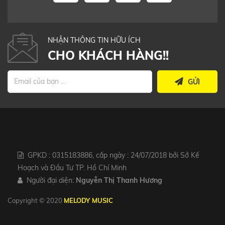
NHẬN THÔNG TIN HỮU ÍCH
CHO KHÁCH HÀNG!!
GỬI
GPKD : 0315183886, cấp ngày : 24/07/2018 bởi Sở Kế
Hoạch và Đầu Tư TP. Hồ Chí Minh
Người đại diện:
Nguyễn Thị Thanh Hương
Copyright © 2020
MELODY MUSIC