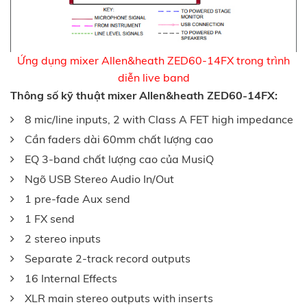
Ứng dụng mixer Allen&heath ZED60-14FX trong trình
diễn live band
Thông số kỹ thuật mixer Allen&heath ZED60-14FX:
8 mic/line inputs, 2 with Class A FET high impedance
Cần faders dài 60mm chất lượng cao
EQ 3-band chất lượng cao của MusiQ
Ngõ USB Stereo Audio In/Out
1 pre-fade Aux send
1 FX send
2 stereo inputs
Separate 2-track record outputs
16 Internal Effects
XLR main stereo outputs with inserts