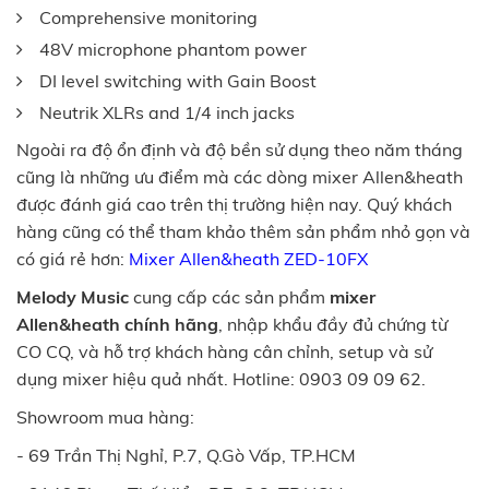
Comprehensive monitoring
48V microphone phantom power
DI level switching with Gain Boost
Neutrik XLRs and 1/4 inch jacks
Ngoài ra độ ổn định và độ bền sử dụng theo năm tháng
cũng là những ưu điểm mà các dòng mixer Allen&heath
được đánh giá cao trên thị trường hiện nay. Quý khách
hàng cũng có thể tham khảo thêm sản phẩm nhỏ gọn và
có giá rẻ hơn:
Mixer Allen&heath ZED-10FX
Melody Music
cung cấp các sản phẩm
mixer
Allen&heath chính hãng
, nhập khẩu đầy đủ chứng từ
CO CQ, và hỗ trợ khách hàng cân chỉnh, setup và sử
dụng mixer hiệu quả nhất. Hotline: 0903 09 09 62.
Showroom mua hàng:
- 69 Trần Thị Nghỉ, P.7, Q.Gò Vấp, TP.HCM