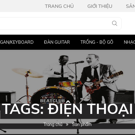
TRANG CHỦ
GIỚI THIỆU
SẢ
GAN/KEYBOARD
ĐÀN GUITAR
TRỐNG - BỘ GÕ
NHẠC
TAGS: ĐIỆN THOẠI
Trang chủ
Sản phẩm