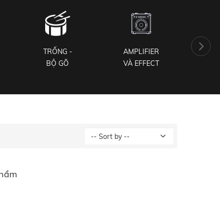
TRỐNG -
AMPLIFIER
PH
BỘ GÕ
VÀ EFFECT
NH
phẩm