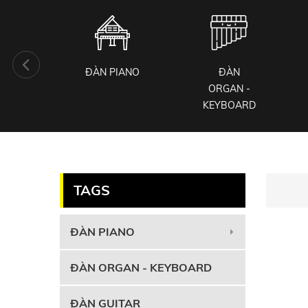
KIỆN
ĐÀN PIANO
ĐÀN
 CỤ
ORGAN -
KEYBOARD
TAGS
ĐÀN PIANO
ĐÀN ORGAN - KEYBOARD
ĐÀN GUITAR