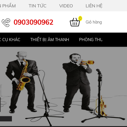
N PHẨM
TIN TỨC
VIDEO
LIÊN HỆ
0
0903090962
Giỏ hàng
 CỤ KHÁC
THIẾT BỊ ÂM THANH
PHÒNG THU STUDIO