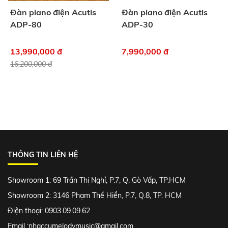
Đàn piano điện Acutis
Đàn piano điện Acutis
ADP-80
ADP-30
13,990,000 đ
7,990,000 đ
16,200,000 đ
THÔNG TIN LIÊN HỆ
Showroom 1: 69 Trần Thị Nghỉ, P.7, Q. Gò Vấp, TP.HCM
Showroom 2: 3146 Phạm Thế Hiển, P.7, Q.8, TP. HCM
Điện thoại: 0903.09.09.62
Email :
nhaccumelodymusic@gmail.com