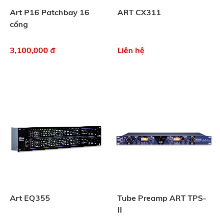
Art P16 Patchbay 16
ART CX311
cổng
3,100,000 đ
Liên hệ
Art EQ355
Tube Preamp ART TPS-
II