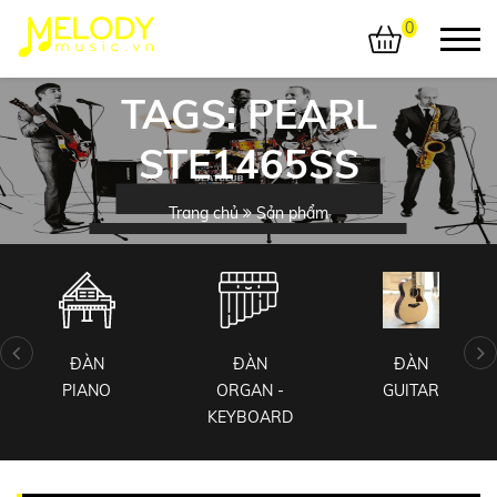
0
TAGS: PEARL
STE1465SS
Trang chủ
Sản phẩm
ĐÀN
ĐÀN
ĐÀN
PIANO
ORGAN -
GUITAR
KEYBOARD