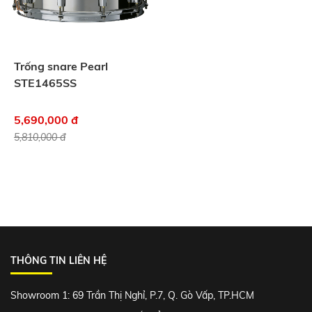
Trống snare Pearl
STE1465SS
5,690,000 đ
5,810,000 đ
THÔNG TIN LIÊN HỆ
Showroom 1: 69 Trần Thị Nghỉ, P.7, Q. Gò Vấp, TP.HCM