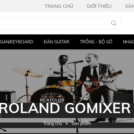
TRANG CHỦ
GIỚI THIỆU
SẢ
GAN/KEYBOARD
ĐÀN GUITAR
TRỐNG - BỘ GÕ
NHẠC
 ROLAND GOMIXER
Trang chủ
Sản phẩm