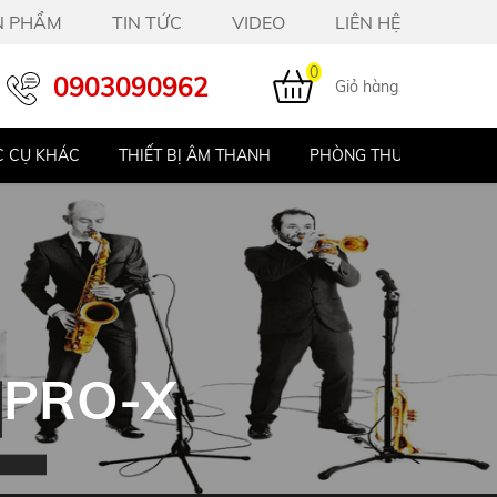
N PHẨM
TIN TỨC
VIDEO
LIÊN HỆ
0
0903090962
Giỏ hàng
 CỤ KHÁC
THIẾT BỊ ÂM THANH
PHÒNG THU STUDIO
 PRO-X