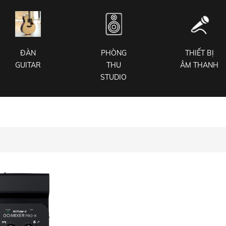
ĐÀN
PHÒNG
THIẾT BỊ
GUITAR
THU
ÂM THANH
STUDIO