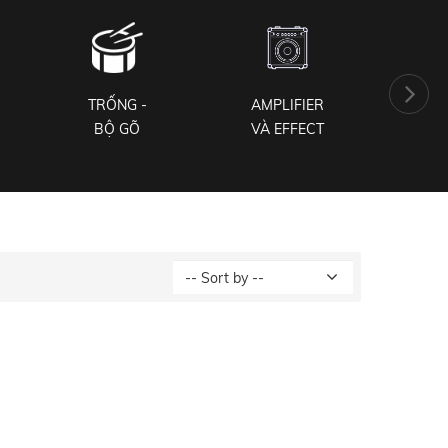
TRỐNG -
AMPLIFIER
PH
BỘ GÕ
VÀ EFFECT
NH