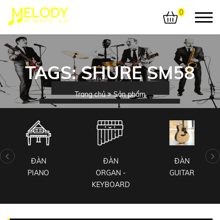
0
TAGS: SHURE SM58
Trang chủ
Sản phẩm
ĐÀN
ĐÀN
ĐÀN
PIANO
ORGAN -
GUITAR
KEYBOARD