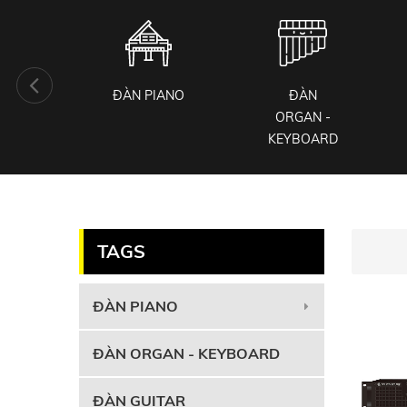
KIỆN
ĐÀN PIANO
ĐÀN
 CỤ
ORGAN -
KEYBOARD
TAGS
ĐÀN PIANO
ĐÀN ORGAN - KEYBOARD
ĐÀN GUITAR