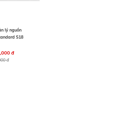
n lý nguồn
tandard S18
,000 đ
000 đ