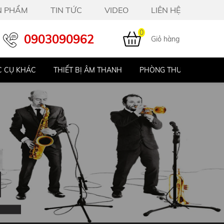
N PHẨM
TIN TỨC
VIDEO
LIÊN HỆ
0
0903090962
Giỏ hàng
 CỤ KHÁC
THIẾT BỊ ÂM THANH
PHÒNG THU STUDIO