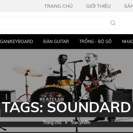
TRANG CHỦ
GIỚI THIỆU
SẢ
GAN/KEYBOARD
ĐÀN GUITAR
TRỐNG - BỘ GÕ
NHẠC
TAGS: SOUNDARD
Trang chủ
Sản phẩm