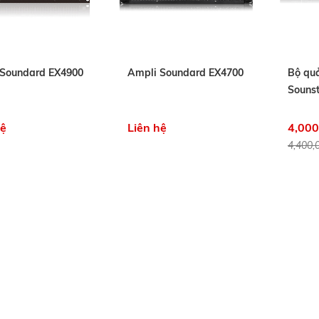
 Soundard EX4900
Ampli Soundard EX4700
Bộ quả
Souns
hệ
Liên hệ
4,000
4,400,