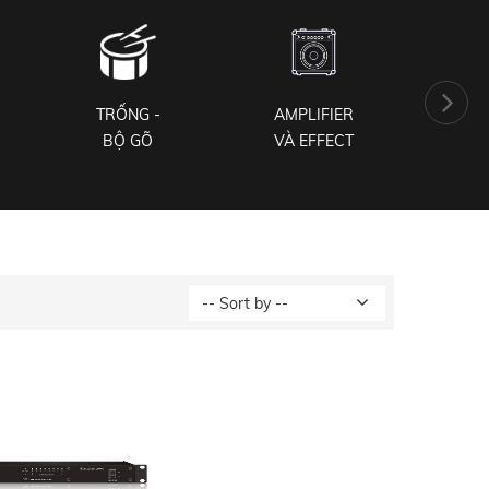
TRỐNG -
AMPLIFIER
PH
BỘ GÕ
VÀ EFFECT
NH