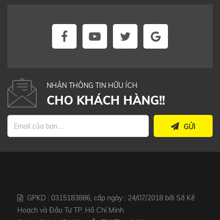
NHẬN THÔNG TIN HỮU ÍCH
CHO KHÁCH HÀNG!!
GỬI
GPKD : 0315183886, cấp ngày : 24/07/2018 bởi Sở Kế
Hoạch và Đầu Tư TP. Hồ Chí Minh