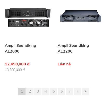
Ampli Soundking
Ampli Soundking
AL2000
AE2200
12,450,000 đ
Liên hệ
13,700,000 đ
1
2
3
4
5
6
7