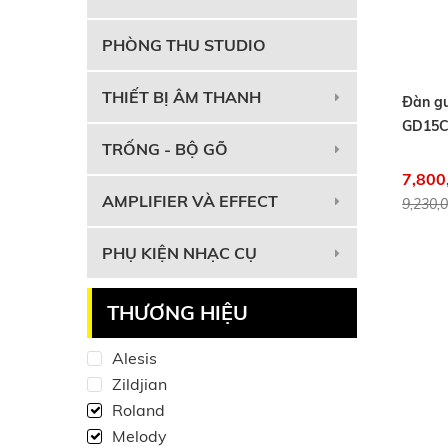
PHÒNG THU STUDIO
THIẾT BỊ ÂM THANH
Đàn gu
GD15C
TRỐNG - BỘ GÕ
7,800
AMPLIFIER VÀ EFFECT
9,230,
PHỤ KIỆN NHẠC CỤ
THƯƠNG HIỆU
Alesis
Zildjian
Roland
Melody