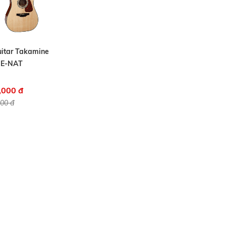
itar Takamine
E-NAT
,000 đ
000 đ