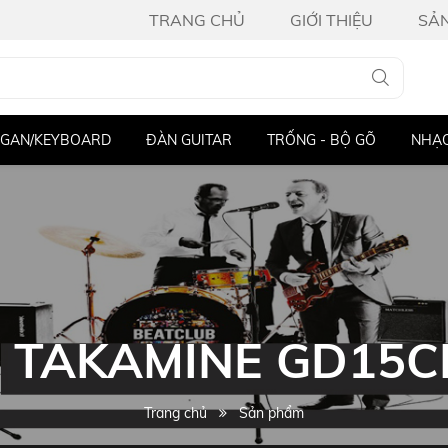
TRANG CHỦ
GIỚI THIỆU
SẢ
GAN/KEYBOARD
ĐÀN GUITAR
TRỐNG - BỘ GÕ
NHẠC
: TAKAMINE GD15C
Trang chủ
Sản phẩm