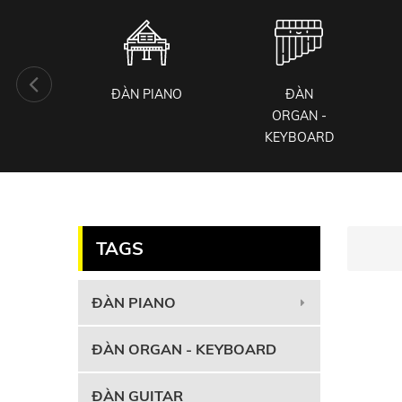
KIỆN
ĐÀN PIANO
ĐÀN
 CỤ
ORGAN -
KEYBOARD
TAGS
ĐÀN PIANO
ĐÀN ORGAN - KEYBOARD
ĐÀN GUITAR