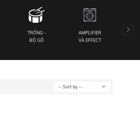
TRỐNG -
AMPLIFIER
PH
BỘ GÕ
VÀ EFFECT
NH