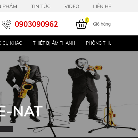
N PHẨM
TIN TỨC
VIDEO
LIÊN HỆ
0
0903090962
Giỏ hàng
 CỤ KHÁC
THIẾT BỊ ÂM THANH
PHÒNG THU STUDIO
E-NAT