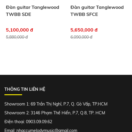
Đàn guitar Tanglewood
Đàn guitar Tanglewood
TWBB SDE
TWBB SFCE
5,100,000 đ
5,650,000 đ
5,880,000 đ
6,090,000 đ
THÔNG TIN LIÊN HỆ
Showroom 1: 69 Trần Thị Nghỉ, P.7, Q. Gò Vấp, TP.HCM
Showroom 2: 3146 Phạm Thế Hiển, P.7, Q.8, TP. HCM
Điện thoại: 0903.09.09.62
Email :
nhaccumelodymusic@gmail.com