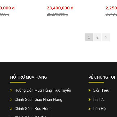
0,000 đ
23,400,000 đ
2,250
,000 đ
25,270,000 đ
2,340,
1
2
HỖ TRỢ MUA HÀNG
VỀ CHÚNG TÔI
Hướng Dẫn Mua Hàng Trực Tuyến
Giới Thiệu
Chính Sách Giao Nhận Hàng
Tin Tức
Chính Sách Bảo Hành
Liên Hệ