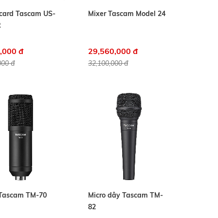
card Tascam US-
Mixer Tascam Model 24
R
,000 đ
29,560,000 đ
000 đ
32,100,000 đ
 Tascam TM-70
Micro dây Tascam TM-
82