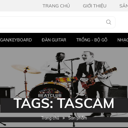
TRANG CHỦ
GIỚI THIỆU
SẢ
GAN/KEYBOARD
ĐÀN GUITAR
TRỐNG - BỘ GÕ
NHẠC
TAGS: TASCAM
Trang chủ
Sản phẩm