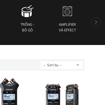
TRỐNG -
AMPLIFIER
PH
BỘ GÕ
VÀ EFFECT
NH