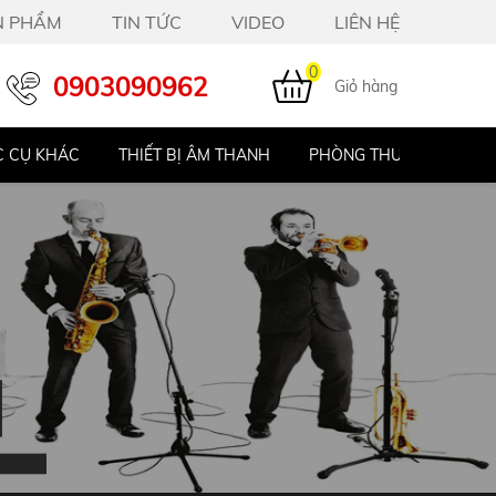
N PHẨM
TIN TỨC
VIDEO
LIÊN HỆ
0
0903090962
Giỏ hàng
 CỤ KHÁC
THIẾT BỊ ÂM THANH
PHÒNG THU STUDIO