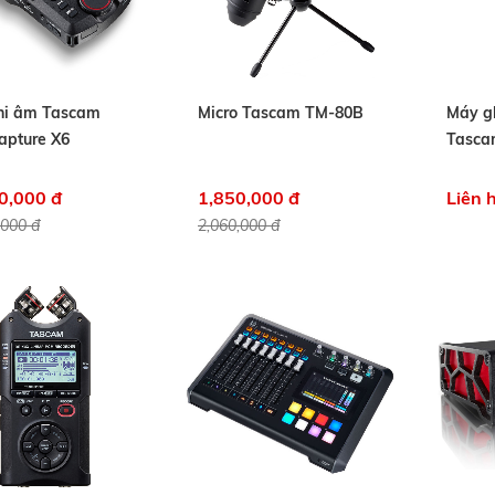
hi âm Tascam
Micro Tascam TM-80B
Máy g
apture X6
Tasca
0,000 đ
1,850,000 đ
Liên 
,000 đ
2,060,000 đ