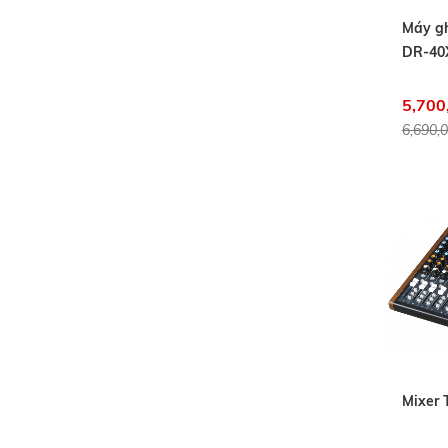
Máy g
DR-40
5,700
6,690,
Mixer 