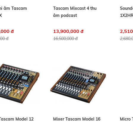
hi âm Tascam
Tascam Mixcast 4 thu
Sound
X
âm podcast
1X2H
,000 đ
13,900,000 đ
2,510
000 đ
16,500,000 đ
2,680,
Tascam Model 12
Mixer Tascam Model 16
Micro