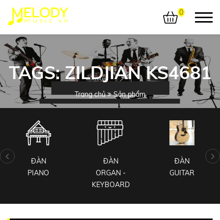
0
TAGS: ZILDJIAN KS4681
Trang chủ
Sản phẩm
ĐÀN
ĐÀN
ĐÀN
PIANO
ORGAN -
GUITAR
KEYBOARD