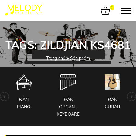
0
TAGS: ZILDJIAN KS4681
Trang chủ
Sản phẩm
ĐÀN
ĐÀN
ĐÀN
PIANO
ORGAN -
GUITAR
KEYBOARD