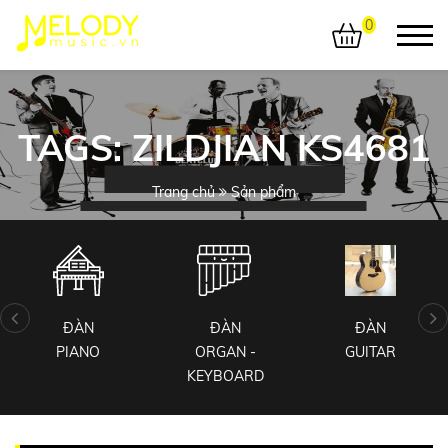
0
TAGS: ZILDJIAN KS4681
Trang chủ
Sản phẩm
ĐÀN
ĐÀN
ĐÀN
PIANO
ORGAN -
GUITAR
KEYBOARD