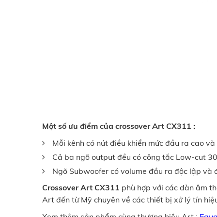
Một số ưu điểm của crossover Art CX311 :
Mỗi kênh có nút điều khiển mức đầu ra cao và
Cả ba ngõ output đều có công tắc Low-cut 30H
Ngõ Subwoofer có volume đầu ra độc lập và đ
Crossover Art CX311
phù hợp với các dàn âm tha
Art đến từ Mỹ chuyên về các thiết bị xử lý tín hiệ
Xem thêm sản phẩm cùng thương hiệu Art :
Equa