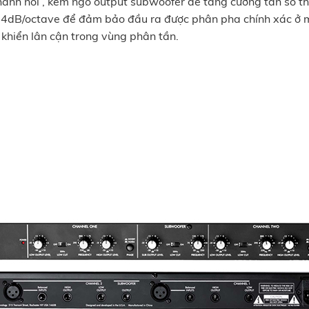
nh nổi , kèm ngõ output subwoofer để tăng cường tần số thấ
i 24dB/octave để đảm bảo đầu ra được phân pha chính xác ở m
u khiển lân cận trong vùng phân tần.