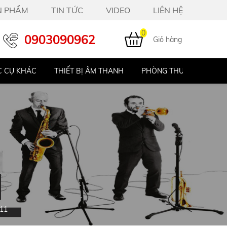
N PHẨM
TIN TỨC
VIDEO
LIÊN HỆ
0
0903090962
Giỏ hàng
THIẾT BỊ ÂM THANH
PHÒNG THU STUDIO
ĐÀN PIANO ĐI
11