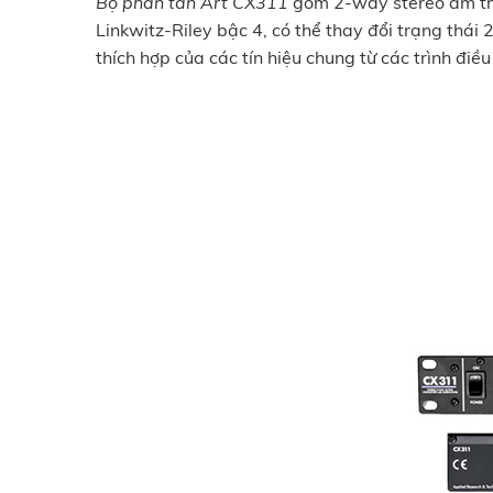
Bộ phân tần Art CX311
gồm 2-way stereo âm tha
Linkwitz-Riley bậc 4, có thể thay đổi trạng thá
thích hợp của các tín hiệu chung từ các trình điề