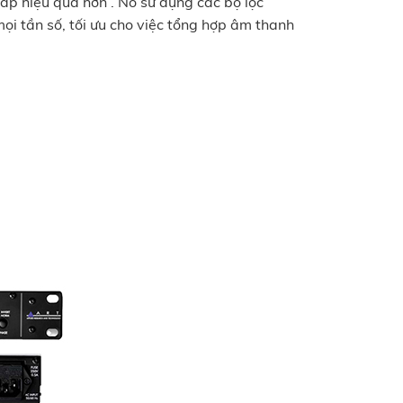
p hiệu quả hơn . Nó sử dụng các bộ lọc
ọi tần số, tối ưu cho việc tổng hợp âm thanh