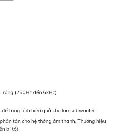
vi rộng (250Hz đến 6kHz).
 để tăng tính hiệu quả cho loa subwoofer.
ộ phân tần cho hệ thống âm thanh. Thương hiệu
n bỉ tốt.