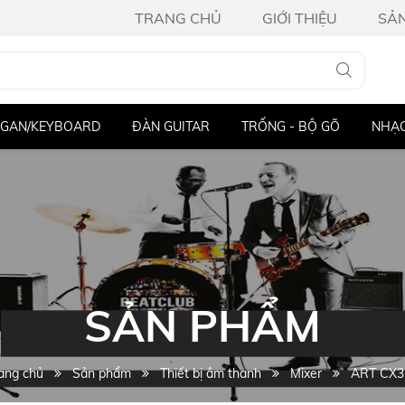
TRANG CHỦ
GIỚI THIỆU
SẢ
D
ĐÀN GUITAR
TRỐNG - BỘ GÕ
NHẠC CỤ KHÁC
SẢN PHẨM
ang chủ
Sản phẩm
Thiết bị âm thanh
Mixer
ART CX3