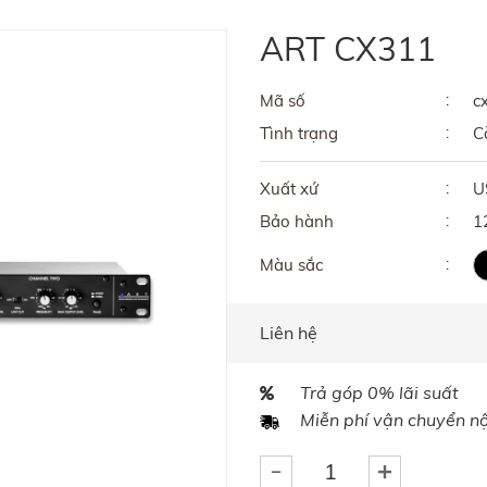
ART CX311
Mã số
c
Tình trạng
C
Xuất xứ
U
Bảo hành
1
Màu sắc
Liên hệ
Trả góp 0% lãi suất
Miễn phí vận chuyển nội