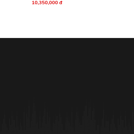
10,350,000 đ
13,2
14,700