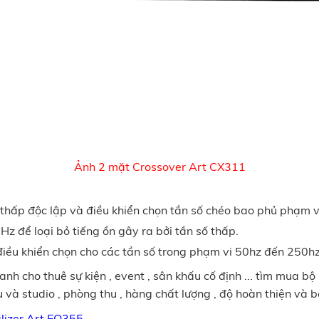
Ảnh 2 mặt Crossover Art CX311
 thấp độc lập và điều khiển chọn tần số chéo bao phủ phạm 
z để loại bỏ tiếng ồn gây ra bởi tần số thấp.
iều khiển chọn cho các tần số trong phạm vi 50hz đến 250hz
nh cho thuê sự kiện , event , sân khấu cố định ... tìm mua b
u và studio , phòng thu , hàng chất lượng , độ hoàn thiện và bề
lizer Art EQ355