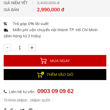
3,430,000 đ
GIÁ NIÊM YẾT
2,990,000 đ
GIÁ BÁN
Trả góp 0% lãi suất
Miễn phí vận chuyển nội thành TP. Hồ Chí Minh
(đơn hàng từ 2 triệu)
MUA NGAY
THÊM VÀO GIỎ
0903 09 09 62
Liên hệ tư vấn :
Từ khóa:
zildjian
,
zildjian zp20r