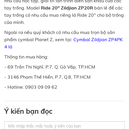
nhu cầu học tập, giải trí lẫn trình diễn sân khấu của các
tay trống. Model
Ride 20" Zildjian ZP20R
bán lẻ để các
tay trống có nhu cầu mua riêng lá Ride 20" cho bộ trống
của mình.
Ngoài ra nếu quý khách có nhu cầu mua trọn bộ sản
phẩm cymbal Planet Z, xem tại:
Cymbal Zildjian ZP4PK
4 lá
Thông tin mua hàng:
- 69 Trần Thi Nghỉ, P.7, Q. Gò Vấp, TP.HCM
- 3146 Phạm Thế Hiển, P.7, Q.8, TP.HCM
- Hotline: 0903 09 09 62
Ý kiến bạn đọc