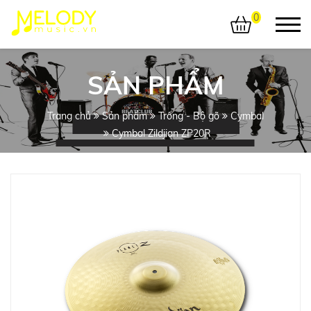
0
SẢN PHẨM
Trang chủ
Sản phẩm
Trống - Bộ gõ
Cymbal
Cymbal Zildjian ZP20R