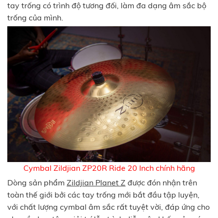
tay trống có trình độ tương đối, làm đa dạng âm sắc bộ
trống của mình.
Cymbal Zildjian ZP20R Ride 20 Inch chính hãng
Dòng sản phẩm
Zildjian Planet Z
được đón nhận trên
toàn thế giới bởi các tay trống mới bắt đầu tập luyện,
với chất lượng cymbal âm sắc rất tuyệt vời, đáp ứng cho