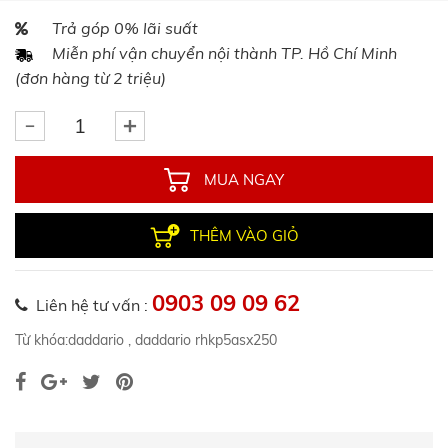
Trả góp 0% lãi suất
Miễn phí vận chuyển nội thành TP. Hồ Chí Minh
(đơn hàng từ 2 triệu)
MUA NGAY
THÊM VÀO GIỎ
0903 09 09 62
Liên hệ tư vấn :
Từ khóa:
daddario
,
daddario rhkp5asx250