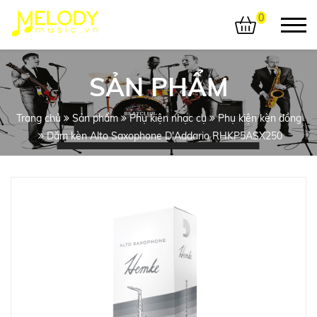
0
SẢN PHẨM
Trang chủ
Sản phẩm
Phụ kiện nhạc cụ
Phụ kiện kèn đồng
Dăm kèn Alto Saxophone D'Addario RHKP5ASX250