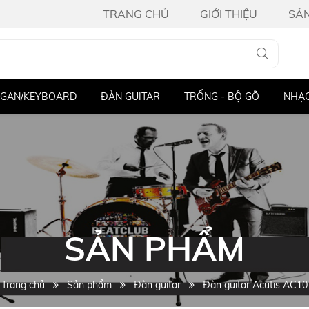
TRANG CHỦ
GIỚI THIỆU
SẢ
ITAR
TRỐNG - BỘ GÕ
NHẠC CỤ KHÁC
THIẾT BỊ ÂM
SẢN PHẨM
Trang chủ
Sản phẩm
Đàn guitar
Đàn guitar Acutis AC10