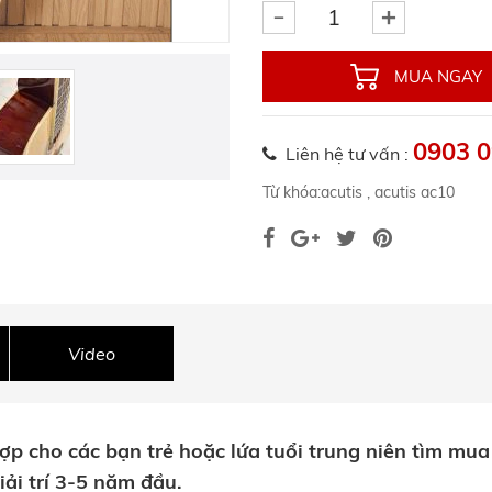
MUA NGAY
0903 0
Liên hệ tư vấn :
Từ khóa:
acutis
,
acutis ac10
Video
p cho các bạn trẻ hoặc lứa tuổi trung niên tìm mua v
iải trí 3-5 năm đầu.