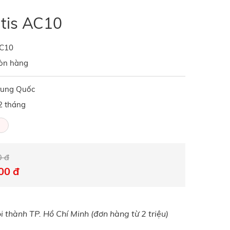
utis AC10
C10
òn hàng
rung Quốc
2 tháng
0 đ
00 đ
 thành TP. Hồ Chí Minh (đơn hàng từ 2 triệu)