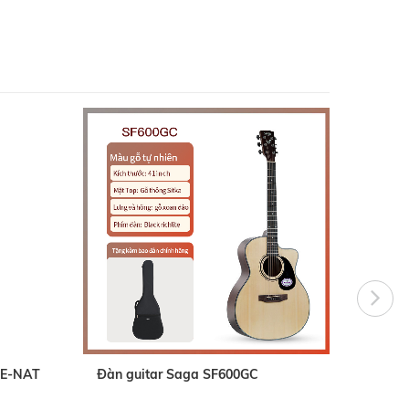
CE-NAT
Đàn guitar Saga SF600GC
Đàn g