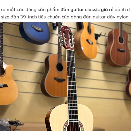
ho ra mắt các dòng sản phẩm
đàn guitar classic giá rẻ
dành ch
u size đàn 39-inch tiêu chuẩn của dòng đàn guitar dây nylon