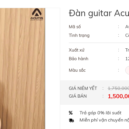
Đàn guitar Ac
Mã số
A
Tình trạng
C
Xuất xứ
T
Bảo hành
1
Màu sắc
1,750,00
GIÁ NIÊM YẾT
1,500,0
GIÁ BÁN
Trả góp 0% lãi suất
Miễn phí vận chuyển nội