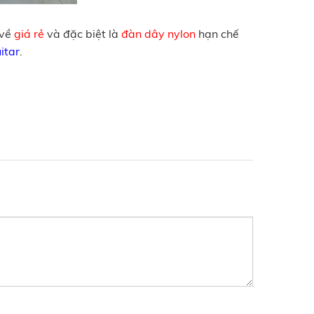
 về
giá rẻ
và đặc biệt là
đàn dây nylon
hạn chế
itar
.