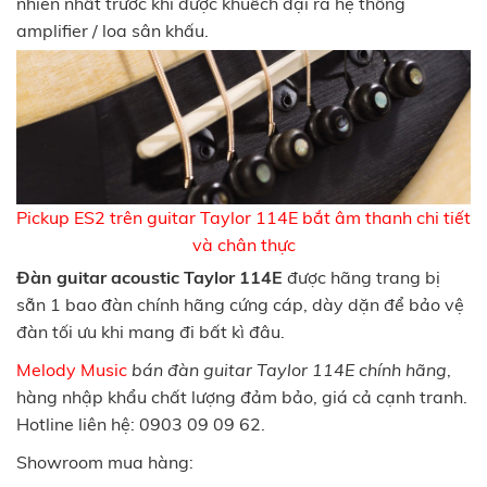
nhiên nhất trước khi được khuếch đại ra hệ thống
amplifier / loa sân khấu.
Pickup ES2 trên guitar Taylor 114E bắt âm thanh chi tiết
và chân thực
Đàn guitar acoustic Taylor 114E
được hãng trang bị
sẵn 1 bao đàn chính hãng cứng cáp, dày dặn để bảo vệ
đàn tối ưu khi mang đi bất kì đâu.
Melody Music
bán đàn guitar Taylor 114E chính hãng
,
hàng nhập khẩu chất lượng đảm bảo, giá cả cạnh tranh.
Hotline liên hệ: 0903 09 09 62.
Showroom mua hàng: