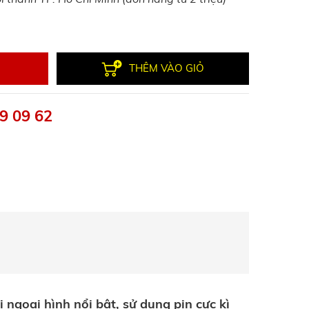
THÊM VÀO GIỎ
9 09 62
i ngoại hình nổi bật, sử dụng pin cực kì