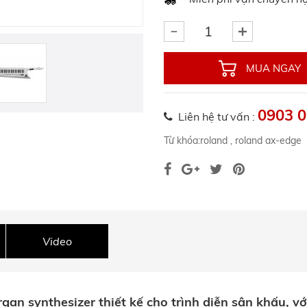
MUA NGAY
0903 0
Liên hệ tư vấn :
Từ khóa:
roland
,
roland ax-edge
Video
gan synthesizer thiết kế cho trình diễn sân khấu, vớ