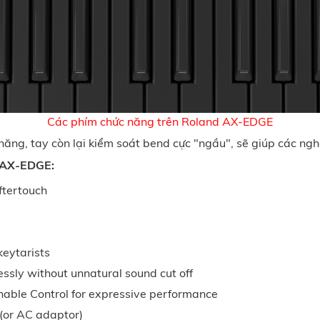
Các phím chức năng trên Roland AX-EDGE
năng, tay còn lại kiểm soát bend cực "ngầu", sẽ giúp các ngh
d AX-EDGE:
ftertouch
keytarists
sly without unnatural sound cut off
nable Control for expressive performance
 (or AC adaptor)