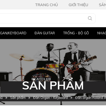
TRANG CHỦ
GIỚI THIỆU
SẢ
ITAR
TRỐNG - BỘ GÕ
NHẠC CỤ KHÁC
THIẾT BỊ ÂM
SẢN PHẨM
hủ
Sản phẩm
Đàn Organ - Keyboard
Đàn organ Roland 