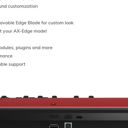
ound customization
)
movable Edge Blade for custom look
nt your AX-Edge model
modules, plugins and more
rmance
able support