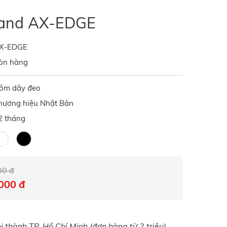
land AX-EDGE
X-EDGE
òn hàng
ồm dây đeo
hương hiệu Nhật Bản
2 tháng
00 đ
000 đ
 thành TP. Hồ Chí Minh (đơn hàng từ 2 triệu)