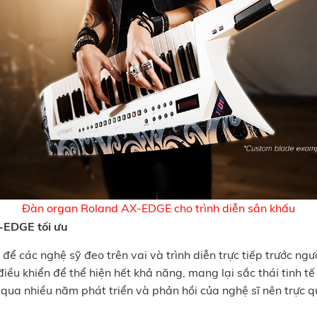
Đàn organ Roland AX-EDGE cho trình diễn sân khấu
-EDGE tối ưu
 để các nghệ sỹ đeo trên vai và trình diễn trực tiếp trước n
 khiển để thể hiện hết khả năng, mang lại sắc thái tinh tế h
 qua nhiều năm phát triển và phản hồi của nghệ sĩ nên trực 