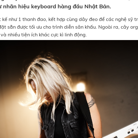
từ nhãn hiệu keyboard hàng đầu Nhật Bản.
t kế như 1 thanh đao, kết hợp cùng dây đeo để các nghệ sỹ tr
 sẵn được tối ưu cho trình diễn sân khấu. Ngoài ra, cây org
à nhiều tiện ích khác cực kì linh động.