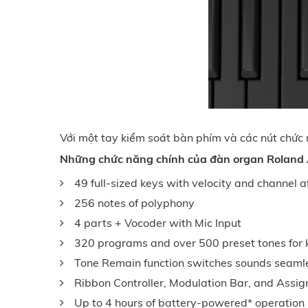
Với một tay kiểm soát bàn phím và các nút chức 
Những chức năng chính của đàn organ Rolan
49 full-sized keys with velocity and channel a
256 notes of polyphony
4 parts + Vocoder with Mic Input
320 programs and over 500 preset tones for 
Tone Remain function switches sounds seamles
Ribbon Controller, Modulation Bar, and Assig
Up to 4 hours of battery-powered* operation