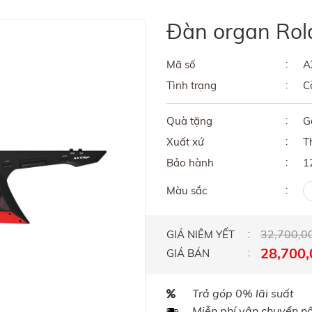
Đàn organ Ro
Mã số
A
Tình trạng
C
Quà tặng
G
Xuất xứ
T
Bảo hành
1
Màu sắc
32,700,0
GIÁ NIÊM YẾT
28,700,
GIÁ BÁN
Trả góp 0% lãi suất
Miễn phí vận chuyển nội