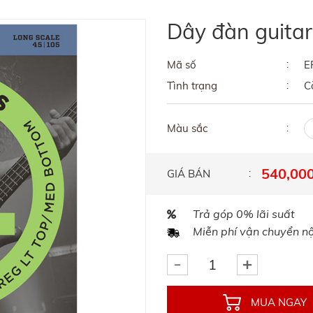
Dây đàn guita
Mã số
E
Tình trạng
C
Màu sắc
540,000
GIÁ BÁN
Trả góp 0% lãi suất
Miễn phí vận chuyển nội
MUA NGAY