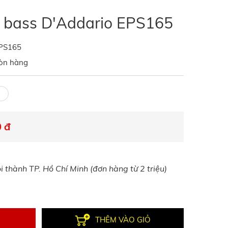
r bass D'Addario EPS165
PS165
òn hàng
 đ
 thành TP. Hồ Chí Minh (đơn hàng từ 2 triệu)
THÊM VÀO GIỎ