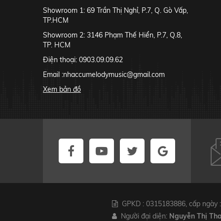
Showroom 1: 69 Trần Thị Nghỉ, P.7, Q. Gò Vấp,
TP.HCM
Showroom 2: 3146 Phạm Thế Hiển, P.7, Q.8,
TP. HCM
Điện thoại: 0903.09.09.62
Email :
nhaccumelodymusic@gmail.com
Xem bản đồ
GPKD : 0315183886, cấp ngày :
Người đại diện:
Nguyễn Thị Th