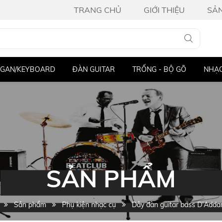
TRANG CHỦ
GIỚI THIỆU
SẢ
ĐÀN GUITAR
TRỐNG - BỘ GÕ
NHẠC CỤ KHÁC
T
SẢN PHẨM
Sản phẩm
Phụ kiện nhạc cụ
Dây đàn guitar bass D'Adda