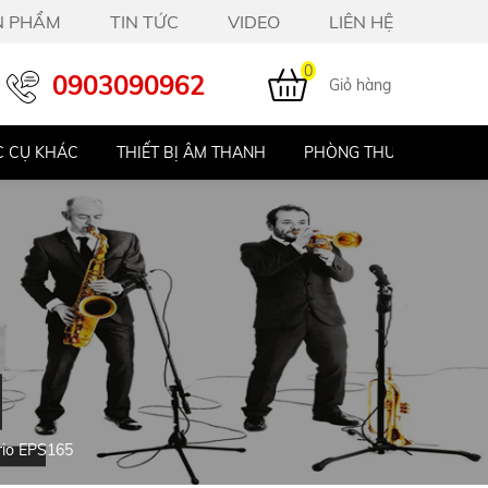
N PHẨM
TIN TỨC
VIDEO
LIÊN HỆ
0
0903090962
Giỏ hàng
HIẾT BỊ ÂM THANH
PHÒNG THU STUDIO
ĐÀN PIANO ĐIỆ
rio EPS165