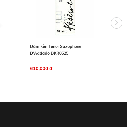
Dăm kèn Tenor Saxophone
Kèn p
D'Addario DKR0525
610,000 đ
3,600
3,890,