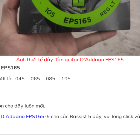
Ảnh thực tế dây đàn guitar D'Addario EPS165
io EPS165
t là: .045 - .065 - .085 - .105.
òn cho dây luôn mới.
s D'Addario EPS165-5
cho các Bassist 5 dây, vui lòng click v