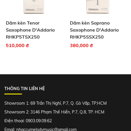
Dăm kèn Tenor
Dăm kèn Soprano
Saxophone D'Addario
Saxophone D'Addario
RHKP5TSX250
RHKP5SSX250
510,000 đ
380,000 đ
THÔNG TIN LIÊN HỆ
Showroom 1: 69 Trần Thị Nghỉ, P.7, Q. Gò Vấp, TP.HCM
Showroom 2: 3146 Phạm Thế Hiển, P.7, Q.8, TP. HCM
Điện thoại: 0903.09.09.62
Email :
nhaccumelodymusic@gmail.com