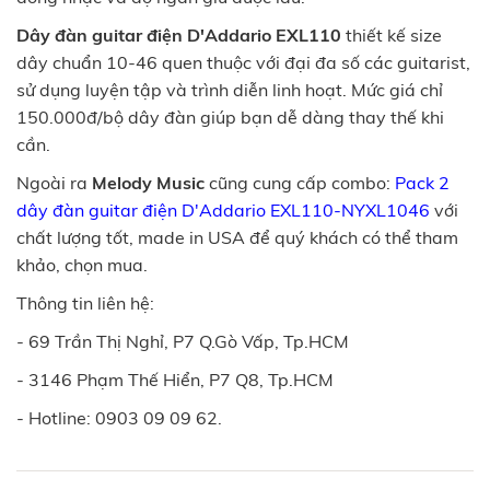
Dây đàn guitar điện D'Addario EXL110
thiết kế size
dây chuẩn 10-46 quen thuộc với đại đa số các guitarist,
sử dụng luyện tập và trình diễn linh hoạt. Mức giá chỉ
150.000đ/bộ dây đàn giúp bạn dễ dàng thay thế khi
cần.
Ngoài ra
Melody Music
cũng cung cấp combo:
Pack 2
dây đàn guitar điện D'Addario EXL110-NYXL1046
với
chất lượng tốt, made in USA để quý khách có thể tham
khảo, chọn mua.
Thông tin liên hệ:
- 69 Trần Thị Nghỉ, P7 Q.Gò Vấp, Tp.HCM
- 3146 Phạm Thế Hiển, P7 Q8, Tp.HCM
- Hotline: 0903 09 09 62.