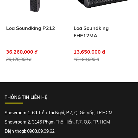
Loa Soundking P212
Loa Soundking
FHE12MA
36,260,000 đ
13,650,000 đ
38,170,000 đ
15,180,000 đ
THÔNG TIN LIÊN HỆ
Showroom 1: 69 Trần Thị Nghỉ, P.7, Q. Gò Vấp, TP.HCM
Showroom 2: 3146 Phạm Thế Hiển, P.7, Q.8, TP. HCM
Điện thoại: 0903.09.09.62