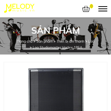
0
SẢN PHẨM
Trang chủ
Sản phẩm
Thiết bị âm thanh
Loa
Loa Studiomaster Vortex 18SA