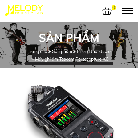
0
SẢN PHẨM
Trang chủ
Sản phẩm
Phòng thu studio
Máy ghi âm Tascam Portacapture X6