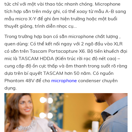
tức chỉ với một vài thao tác nhanh chóng. Microphone
tích hợp sẵn trên máy ghi, có thể xoay từ mẫu A-B sang
mẫu micro X-Y để ghi âm hiện trường hoặc một buổi
thuyết giảng, trình diễn nhạc cụ...
Trong trường hợp bạn có sẵn microphone chất lượng ,
quen dùng: Có thể kết nối ngay với 2 ngõ đầu vào XLR
có sẵn trên Tascam Portacapture X6. Bộ tiền khuếch đại
mic là TASCAM HDDA (Kiến trúc rời rạc độ nét cao) –
cung cấp độ ồn cực thấp và âm thanh trong suốt rõ ràng
dựa trên bí quyết TASCAM hơn 50 năm. Có nguồn
Phantom 48V để cho
microphone
condenser chuyên
dụng.