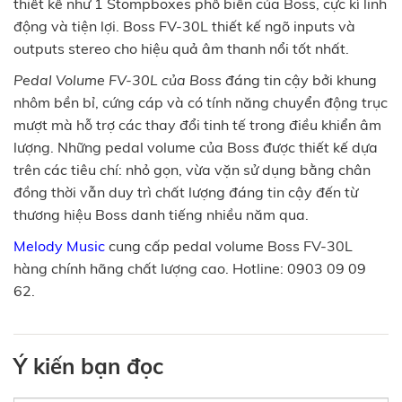
thiết kế như 1 Stompboxes phổ biến của Boss, cực kì linh
động và tiện lợi. Boss FV-30L thiết kế ngõ inputs và
outputs stereo cho hiệu quả âm thanh nổi tốt nhất.
Pedal Volume FV-30L của Boss
đáng tin cậy bởi khung
nhôm bền bỉ, cứng cáp và có tính năng chuyển động trục
mượt mà hỗ trợ các thay đổi tinh tế trong điều khiển âm
lượng. Những pedal volume của Boss được thiết kế dựa
trên các tiêu chí: nhỏ gọn, vừa vặn sử dụng bằng chân
đồng thời vẫn duy trì chất lượng đáng tin cậy đến từ
thương hiệu Boss danh tiếng nhiều năm qua.
Melody Music
cung cấp pedal volume Boss FV-30L
hàng chính hãng chất lượng cao. Hotline: 0903 09 09
62.
Ý kiến bạn đọc