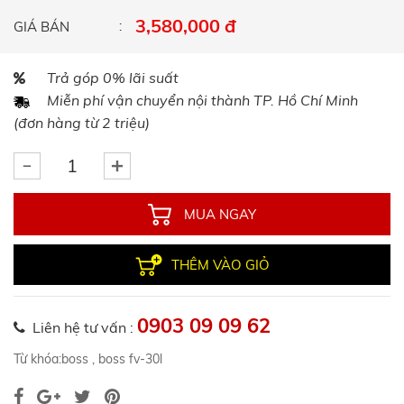
3,580,000 đ
GIÁ BÁN
Trả góp 0% lãi suất
Miễn phí vận chuyển nội thành TP. Hồ Chí Minh
(đơn hàng từ 2 triệu)
MUA NGAY
THÊM VÀO GIỎ
0903 09 09 62
Liên hệ tư vấn :
Từ khóa:
boss
,
boss fv-30l