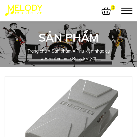
0
SẢN PHẨM
Trang chủ
Sản phẩm
Phụ kiện nhạc cụ
Pedal volume Boss FV-30L