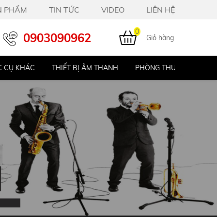
N PHẨM
TIN TỨC
VIDEO
LIÊN HỆ
0
0903090962
Giỏ hàng
 CỤ KHÁC
THIẾT BỊ ÂM THANH
PHÒNG THU STUDIO