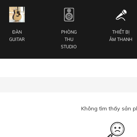
ĐÀN
PHÒNG
THIẾT BỊ
GUITAR
THU
ÂM THANH
STUDIO
Không tìm thấy sản 