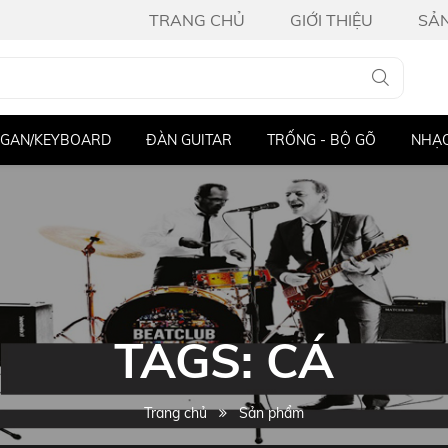
TRANG CHỦ
GIỚI THIỆU
SẢ
GAN/KEYBOARD
ĐÀN GUITAR
TRỐNG - BỘ GÕ
NHẠC
TAGS: CÁ
Trang chủ
Sản phẩm