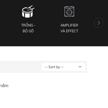
TRỐNG -
AMPLIFIER
PH
BỘ GÕ
VÀ EFFECT
NH
phẩm