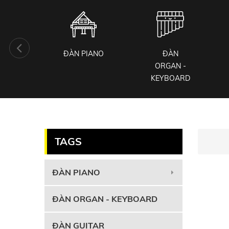
KIỆN
ĐÀN PIANO
ĐÀN
 CỤ
ORGAN -
KEYBOARD
TAGS
ĐÀN PIANO
ĐÀN ORGAN - KEYBOARD
ĐÀN GUITAR