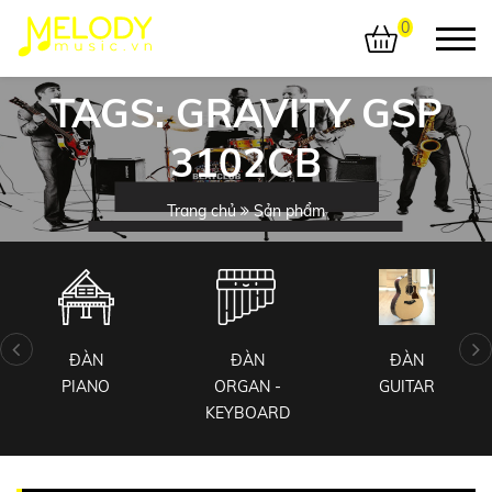
0
TAGS: GRAVITY GSP
3102CB
Trang chủ
Sản phẩm
ĐÀN
ĐÀN
ĐÀN
PIANO
ORGAN -
GUITAR
KEYBOARD