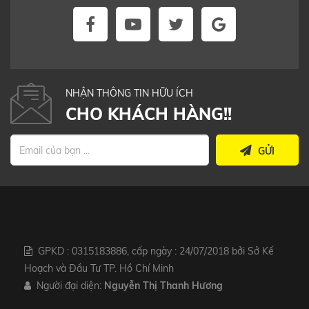
NHẬN THÔNG TIN HỮU ÍCH
CHO KHÁCH HÀNG!!
GỬI
GPKD : 0315183886, cấp ngày : 24/07/2018 bởi Sở Kế
Hoạch và Đầu Tư TP. Hồ Chí Minh
Người đại diện:
Nguyễn Thị Thanh Hương