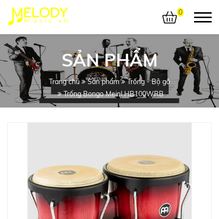
0
SẢN PHẨM
Trang chủ
Sản phẩm
Trống - Bộ gõ
Trống Bongo Meinl HB100WRB