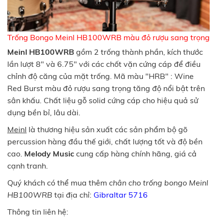
Trống Bongo Meinl HB100WRB màu đỏ rượu sang trọng
Meinl HB100WRB
gồm 2 trống thành phần, kích thước
lần lượt 8" và 6.75" với các chốt vặn cứng cáp để điều
chỉnh độ căng của mặt trống. Mã màu "HRB" : Wine
Red Burst màu đỏ rượu sang trọng tăng độ nổi bật trên
sân khấu. Chất liệu gỗ solid cứng cáp cho hiệu quả sử
dụng bền bỉ, lâu dài.
Meinl
là thương hiệu sản xuất các sản phẩm bộ gõ
percussion hàng đầu thế giới, chất lượng tốt và độ bền
cao.
Melody Music
cung cấp hàng chính hãng, giá cả
cạnh tranh.
Quý khách có thể mua thêm
chân cho trống bongo Meinl
HB100WRB
tại địa chỉ:
Gibraltar 5716
Thông tin liên hệ: