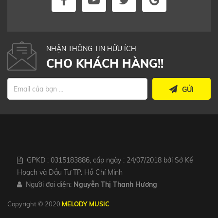
NHẬN THÔNG TIN HỮU ÍCH
CHO KHÁCH HÀNG!!
GỬI
GPKD : 0315183886, cấp ngày : 24/07/2018 bởi Sở Kế
Hoạch và Đầu Tư TP. Hồ Chí Minh
Người đại diện:
Nguyễn Thị Thanh Hương
Copyright © 2020
MELODY MUSIC