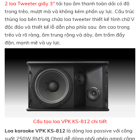
2 loa Tweeter giấy 3"
tái tạo âm thanh toàn dải có độ
trong trẻo, mượt mà và không kém phần uy lực. Cấu trúc
thùng loa bên trong chứa loa tweeter thiết kế hình chữ V
độc đáo và thiết kế lỗ dẫn pha phía sau: âm cao trong
trẻo và rõ ràng, âm trung rộng và dày, âm trầm đầy
đặn, mạnh mẽ và uy lực.
Cấu tạo loa VPK KS-812 chi tiết
Loa karaoke VPK KS-812
là dòng loa passive với công
suất 250W RMS (8 Ohm) dễ dàng phối ghép ampli công