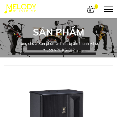
0
SẢN PHẨM
Trang chủ
Sản phẩm
Thiết bị âm thanh
Loa
Loa VPK KS-812