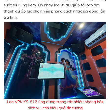
suất sử dụng kèm. Độ nhạy loa 95dB giúp tái tạo âm
thanh đủ áp lực cho nhiều phong cách nhạc sôi động lẫn
trữ tình.
Loa VPK KS-812 ứng dụng trong rất nhiều phòng hát
dịch vụ, cho hiệu quả ấn tượng