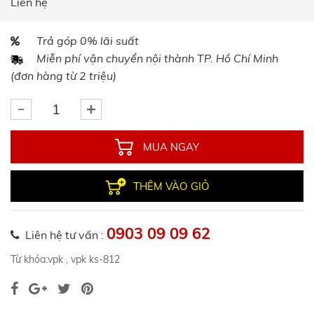
Liên hệ
Trả góp 0% lãi suất
Miễn phí vận chuyển nội thành TP. Hồ Chí Minh
(đơn hàng từ 2 triệu)
MUA NGAY
THÊM VÀO GIỎ
0903 09 09 62
Liên hệ tư vấn :
Từ khóa:
vpk
,
vpk ks-812