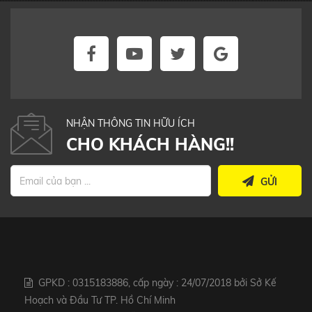
NHẬN THÔNG TIN HỮU ÍCH
CHO KHÁCH HÀNG!!
GỬI
GPKD : 0315183886, cấp ngày : 24/07/2018 bởi Sở Kế
Hoạch và Đầu Tư TP. Hồ Chí Minh